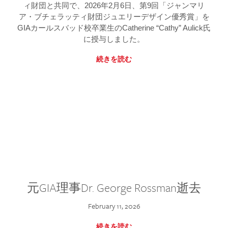
ィ財団と共同で、2026年2月6日、第9回「ジャンマリ
ア・ブチェラッティ財団ジュエリーデザイン優秀賞」を
GIAカールスバッド校卒業生のCatherine “Cathy” Aulick氏
に授与しました。
続きを読む
元GIA理事Dr. George Rossman逝去
February 11, 2026
続きを読む