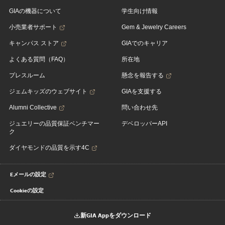
GIAの機器について
学生向け情報
小売業者サポート
Gem & Jewelry Careers
キャンパス ストア
GIAでのキャリア
よくある質問（FAQ）
所在地
プレスルーム
懸念を報告する
ジェムキッズのウェブサイト
GIAを支援する
Alumni Collective
問い合わせ先
ジュエリーの品質保証ベンチマー
デベロッパーAPI
ク
ダイヤモンドの品質を示す4C
Eメールの設定
Cookieの設定
新GIA Appをダウンロード