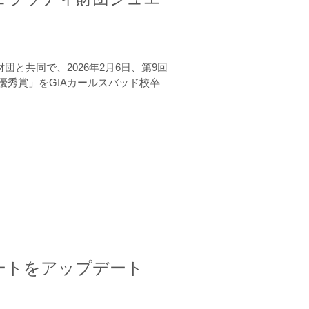
と共同で、2026年2月6日、第9回
秀賞」をGIAカールスバッド校卒
ートをアップデート