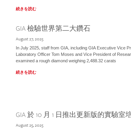
続きを読む
GIA 檢驗世界第二大鑽石
August 27, 2025
In July 2025, staff from GIA, including GIA Executive Vice 
Laboratory Officer Tom Moses and Vice President of Rese
examined a rough diamond weighing 2,488.32 carats
続きを読む
GIA 於 10 月 1 日推出更新版的實驗
August 25, 2025