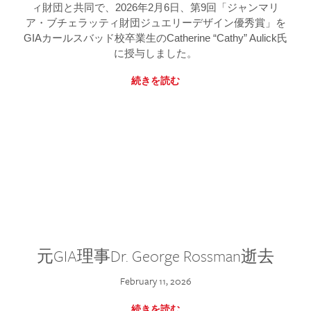
ィ財団と共同で、2026年2月6日、第9回「ジャンマリ
ア・ブチェラッティ財団ジュエリーデザイン優秀賞」を
GIAカールスバッド校卒業生のCatherine “Cathy” Aulick氏
に授与しました。
続きを読む
元GIA理事Dr. George Rossman逝去
February 11, 2026
続きを読む