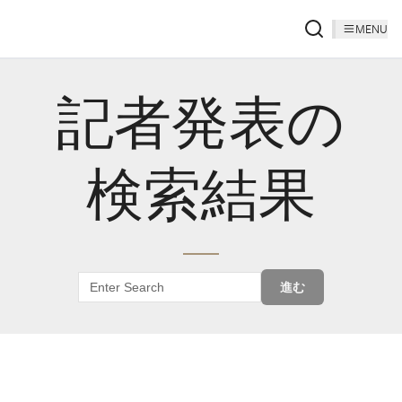
MENU
記者発表の
検索結果
進む