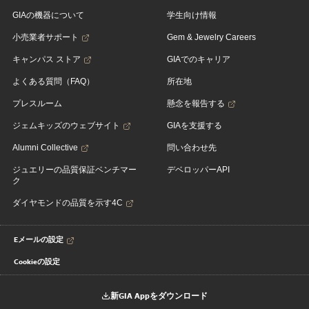
GIAの機器について
学生向け情報
小売業者サポート
Gem & Jewelry Careers
キャンパス ストア
GIAでのキャリア
よくある質問（FAQ）
所在地
プレスルーム
懸念を報告する
ジェムキッズのウェブサイト
GIAを支援する
Alumni Collective
問い合わせ先
ジュエリーの品質保証ベンチマー
デベロッパーAPI
ク
ダイヤモンドの品質を示す4C
Eメールの設定
Cookieの設定
新GIA Appをダウンロード