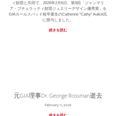
ィ財団と共同で、2026年2月6日、第9回「ジャンマリ
ア・ブチェラッティ財団ジュエリーデザイン優秀賞」を
GIAカールスバッド校卒業生のCatherine “Cathy” Aulick氏
に授与しました。
続きを読む
元GIA理事Dr. George Rossman逝去
February 11, 2026
続きを読む