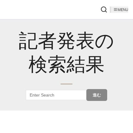
MENU
記者発表の
検索結果
進む