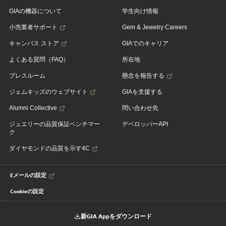
GIAの機器について
学生向け情報
小売業者サポート
Gem & Jewelry Careers
キャンパス ストア
GIAでのキャリア
よくある質問（FAQ）
所在地
プレスルーム
懸念を報告する
ジェムキッズのウェブサイト
GIAを支援する
Alumni Collective
問い合わせ先
ジュエリーの品質保証ベンチマー
デベロッパーAPI
ク
ダイヤモンドの品質を示す4C
Eメールの設定
Cookieの設定
新GIA Appをダウンロード