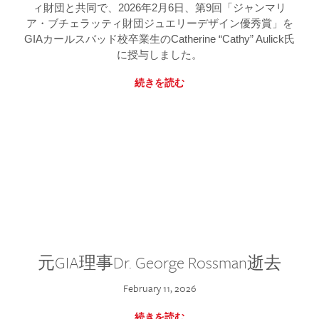
ィ財団と共同で、2026年2月6日、第9回「ジャンマリ
ア・ブチェラッティ財団ジュエリーデザイン優秀賞」を
GIAカールスバッド校卒業生のCatherine “Cathy” Aulick氏
に授与しました。
続きを読む
元GIA理事Dr. George Rossman逝去
February 11, 2026
続きを読む