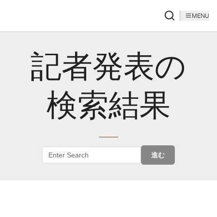
MENU
記者発表の
検索結果
進む