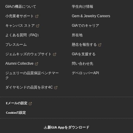
GIAの機器について
学生向け情報
小売業者サポート
Gem & Jewelry Careers
キャンパス ストア
GIAでのキャリア
よくある質問（FAQ）
所在地
プレスルーム
懸念を報告する
ジェムキッズのウェブサイト
GIAを支援する
Alumni Collective
問い合わせ先
ジュエリーの品質保証ベンチマー
デベロッパーAPI
ク
ダイヤモンドの品質を示す4C
Eメールの設定
Cookieの設定
新GIA Appをダウンロード