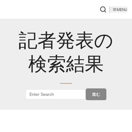
MENU
記者発表の
検索結果
進む