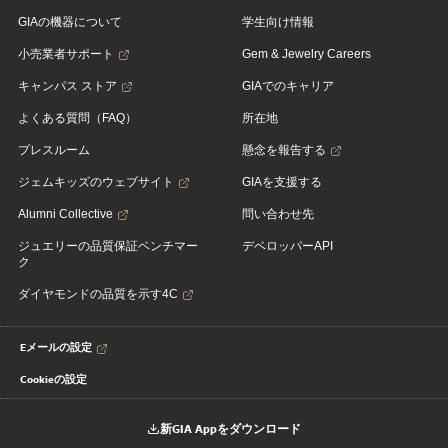
GIAの機器について
学生向け情報
小売業者サポート
Gem & Jewelry Careers
キャンパス ストア
GIAでのキャリア
よくある質問（FAQ）
所在地
プレスルーム
懸念を報告する
ジェムキッズのウェブサイト
GIAを支援する
Alumni Collective
問い合わせ先
ジュエリーの品質保証ベンチマー
デベロッパーAPI
ク
ダイヤモンドの品質を示す4C
Eメールの設定
Cookieの設定
新GIA Appをダウンロード