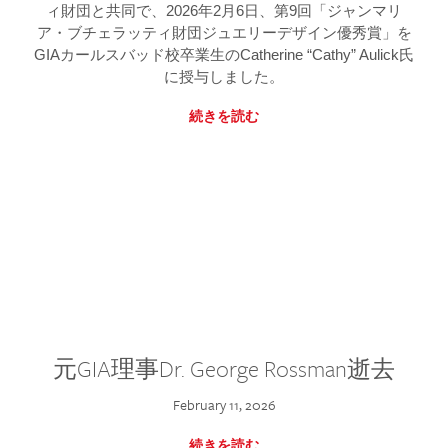
ィ財団と共同で、2026年2月6日、第9回「ジャンマリ
ア・ブチェラッティ財団ジュエリーデザイン優秀賞」を
GIAカールスバッド校卒業生のCatherine “Cathy” Aulick氏
に授与しました。
続きを読む
元GIA理事Dr. George Rossman逝去
February 11, 2026
続きを読む