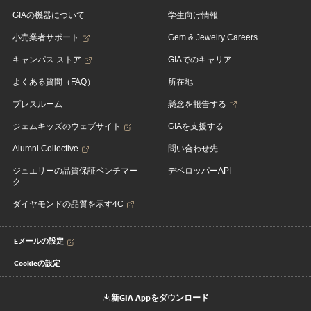
GIAの機器について
学生向け情報
小売業者サポート
Gem & Jewelry Careers
キャンパス ストア
GIAでのキャリア
よくある質問（FAQ）
所在地
プレスルーム
懸念を報告する
ジェムキッズのウェブサイト
GIAを支援する
Alumni Collective
問い合わせ先
ジュエリーの品質保証ベンチマー
デベロッパーAPI
ク
ダイヤモンドの品質を示す4C
Eメールの設定
Cookieの設定
新GIA Appをダウンロード