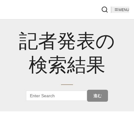
MENU
記者発表の
検索結果
進む