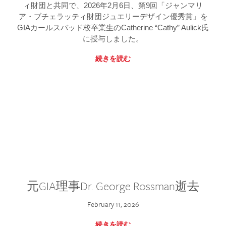
ィ財団と共同で、2026年2月6日、第9回「ジャンマリ
ア・ブチェラッティ財団ジュエリーデザイン優秀賞」を
GIAカールスバッド校卒業生のCatherine “Cathy” Aulick氏
に授与しました。
続きを読む
元GIA理事Dr. George Rossman逝去
February 11, 2026
続きを読む