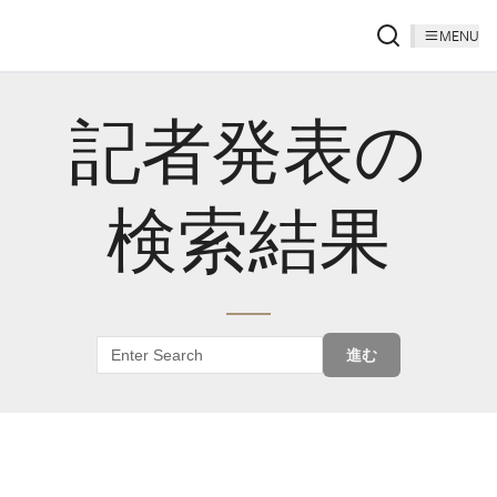
MENU
記者発表の
検索結果
進む