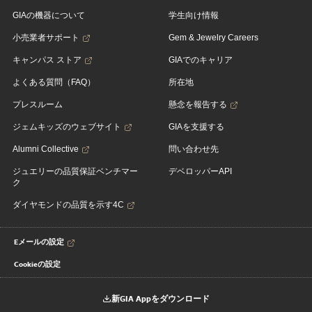
GIAの機器について
学生向け情報
小売業者サポート
Gem & Jewelry Careers
キャンパス ストア
GIAでのキャリア
よくある質問（FAQ）
所在地
プレスルーム
懸念を報告する
ジェムキッズのウェブサイト
GIAを支援する
Alumni Collective
問い合わせ先
ジュエリーの品質保証ベンチマー
デベロッパーAPI
ク
ダイヤモンドの品質を示す4C
Eメールの設定
Cookieの設定
新GIA Appをダウンロード