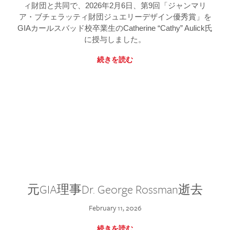
ィ財団と共同で、2026年2月6日、第9回「ジャンマリ
ア・ブチェラッティ財団ジュエリーデザイン優秀賞」を
GIAカールスバッド校卒業生のCatherine “Cathy” Aulick氏
に授与しました。
続きを読む
元GIA理事Dr. George Rossman逝去
February 11, 2026
続きを読む