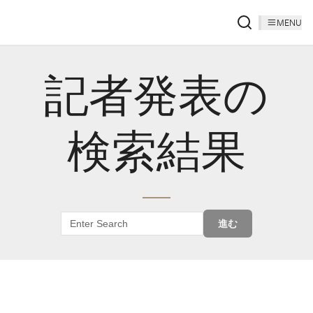
MENU
記者発表の
検索結果
進む