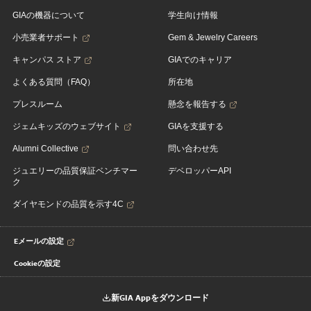
GIAの機器について
学生向け情報
小売業者サポート
Gem & Jewelry Careers
キャンパス ストア
GIAでのキャリア
よくある質問（FAQ）
所在地
プレスルーム
懸念を報告する
ジェムキッズのウェブサイト
GIAを支援する
Alumni Collective
問い合わせ先
ジュエリーの品質保証ベンチマー
デベロッパーAPI
ク
ダイヤモンドの品質を示す4C
Eメールの設定
Cookieの設定
新GIA Appをダウンロード