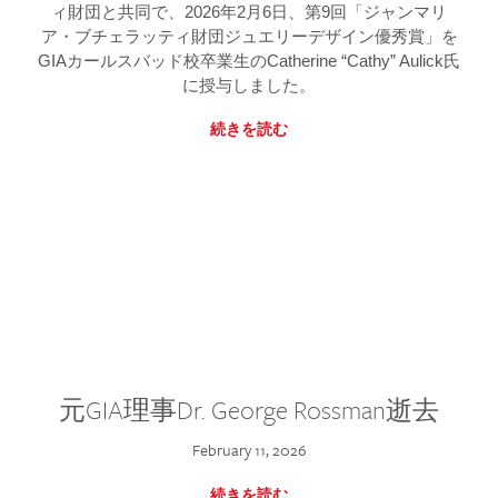
ィ財団と共同で、2026年2月6日、第9回「ジャンマリ
ア・ブチェラッティ財団ジュエリーデザイン優秀賞」を
GIAカールスバッド校卒業生のCatherine “Cathy” Aulick氏
に授与しました。
続きを読む
元GIA理事Dr. George Rossman逝去
February 11, 2026
続きを読む