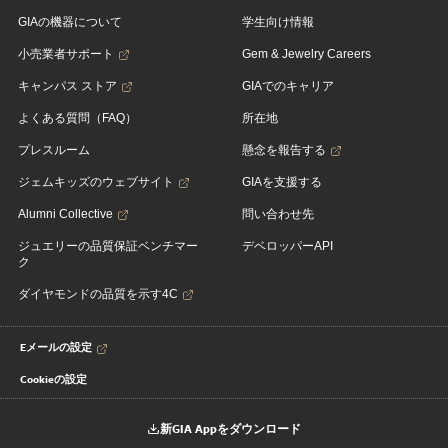
GIAの機器について
学生向け情報
小売業者サポート
Gem & Jewelry Careers
キャンパス ストア
GIAでのキャリア
よくある質問（FAQ）
所在地
プレスルーム
懸念を報告する
ジェムキッズのウェブサイト
GIAを支援する
Alumni Collective
問い合わせ先
ジュエリーの品質保証ベンチマー
デベロッパーAPI
ク
ダイヤモンドの品質を示す4C
Eメールの設定
Cookieの設定
新GIA Appをダウンロード