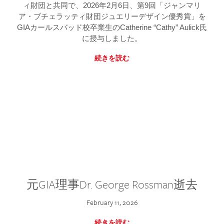
ィ財団と共同で、2026年2月6日、第9回「ジャンマリ
ア・ブチェラッティ財団ジュエリーデザイン優秀賞」を
GIAカールスバッド校卒業生のCatherine “Cathy” Aulick氏
に授与しました。
続きを読む
元GIA理事Dr. George Rossman逝去
February 11, 2026
続きを読む