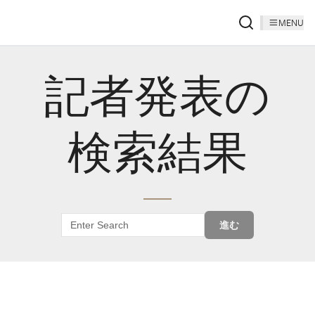
MENU
記者発表の
検索結果
進む