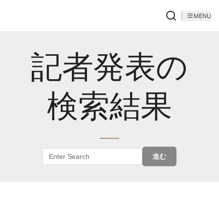
MENU
記者発表の
検索結果
進む