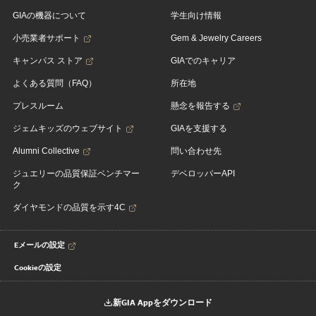
GIAの機器について
学生向け情報
小売業者サポート
Gem & Jewelry Careers
キャンパス ストア
GIAでのキャリア
よくある質問（FAQ）
所在地
プレスルーム
懸念を報告する
ジェムキッズのウェブサイト
GIAを支援する
Alumni Collective
問い合わせ先
ジュエリーの品質保証ベンチマー
デベロッパーAPI
ク
ダイヤモンドの品質を示す4C
Eメールの設定
Cookieの設定
新GIA Appをダウンロード