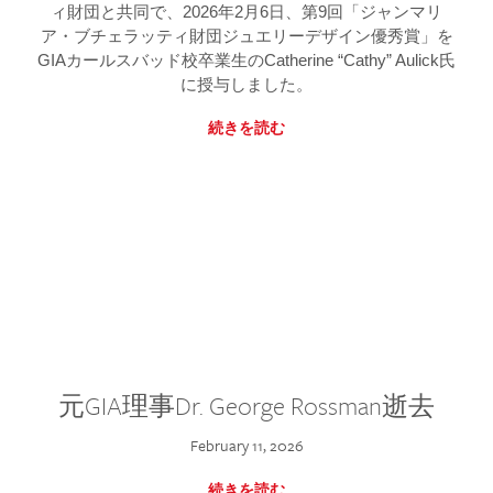
ィ財団と共同で、2026年2月6日、第9回「ジャンマリ
ア・ブチェラッティ財団ジュエリーデザイン優秀賞」を
GIAカールスバッド校卒業生のCatherine “Cathy” Aulick氏
に授与しました。
続きを読む
元GIA理事Dr. George Rossman逝去
February 11, 2026
続きを読む