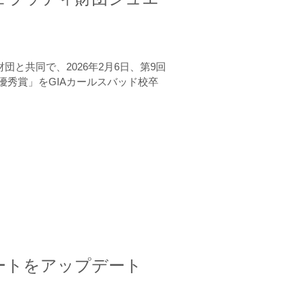
と共同で、2026年2月6日、第9回
秀賞」をGIAカールスバッド校卒
ートをアップデート