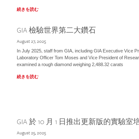
続きを読む
GIA 檢驗世界第二大鑽石
August 27, 2025
In July 2025, staff from GIA, including GIA Executive Vice 
Laboratory Officer Tom Moses and Vice President of Rese
examined a rough diamond weighing 2,488.32 carats
続きを読む
GIA 於 10 月 1 日推出更新版的實驗
August 25, 2025