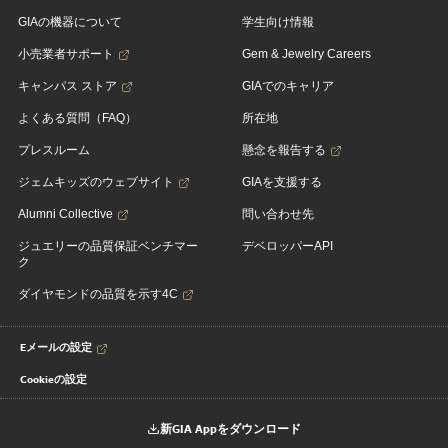
GIAの機器について
学生向け情報
小売業者サポート
Gem & Jewelry Careers
キャンパス ストア
GIAでのキャリア
よくある質問（FAQ）
所在地
プレスルーム
懸念を報告する
ジェムキッズのウェブサイト
GIAを支援する
Alumni Collective
問い合わせ先
ジュエリーの品質保証ベンチマー
デベロッパーAPI
ク
ダイヤモンドの品質を示す4C
Eメールの設定
Cookieの設定
新GIA Appをダウンロード