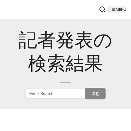
MENU
記者発表の
検索結果
進む