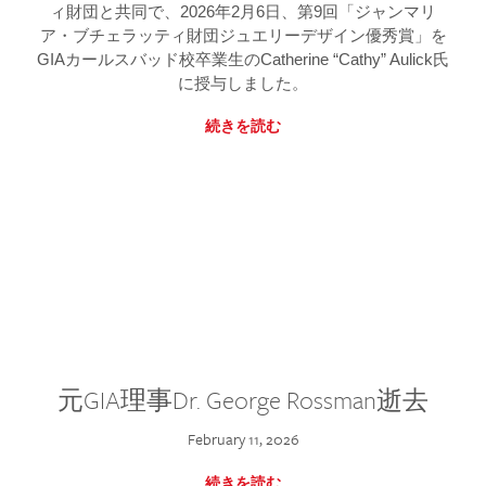
ィ財団と共同で、2026年2月6日、第9回「ジャンマリ
ア・ブチェラッティ財団ジュエリーデザイン優秀賞」を
GIAカールスバッド校卒業生のCatherine “Cathy” Aulick氏
に授与しました。
続きを読む
元GIA理事Dr. George Rossman逝去
February 11, 2026
続きを読む