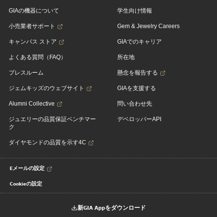
GIAの機器について
学生向け情報
小売業者サポート
Gem & Jewelry Careers
キャンパス ストア
GIAでのキャリア
よくある質問（FAQ）
所在地
プレスルーム
懸念を報告する
ジェムキッズのウェブサイト
GIAを支援する
Alumni Collective
問い合わせ先
ジュエリーの品質保証ベンチマー
デベロッパーAPI
ク
ダイヤモンドの品質を示す4C
Eメールの設定
Cookieの設定
新GIA Appをダウンロード