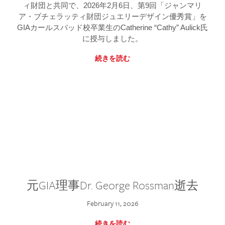
ィ財団と共同で、2026年2月6日、第9回「ジャンマリ
ア・ブチェラッティ財団ジュエリーデザイン優秀賞」を
GIAカールスバッド校卒業生のCatherine “Cathy” Aulick氏
に授与しました。
続きを読む
元GIA理事Dr. George Rossman逝去
February 11, 2026
続きを読む