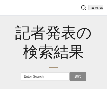
MENU
記者発表の
検索結果
進む