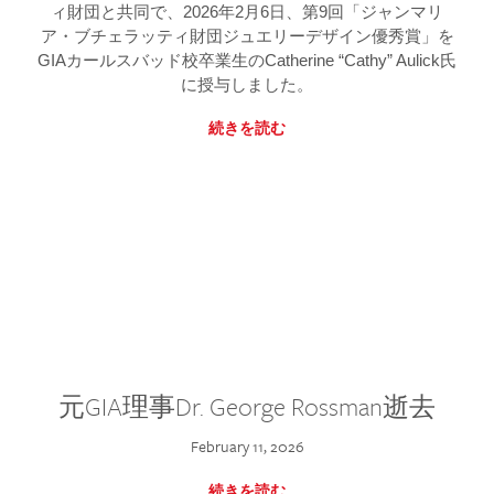
ィ財団と共同で、2026年2月6日、第9回「ジャンマリ
ア・ブチェラッティ財団ジュエリーデザイン優秀賞」を
GIAカールスバッド校卒業生のCatherine “Cathy” Aulick氏
に授与しました。
続きを読む
元GIA理事Dr. George Rossman逝去
February 11, 2026
続きを読む