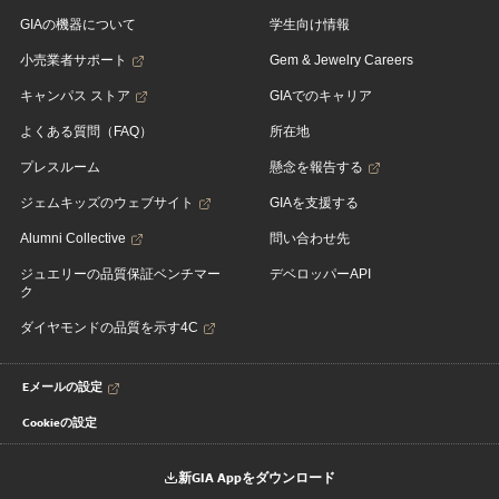
GIAの機器について
学生向け情報
小売業者サポート
Gem & Jewelry Careers
キャンパス ストア
GIAでのキャリア
よくある質問（FAQ）
所在地
プレスルーム
懸念を報告する
ジェムキッズのウェブサイト
GIAを支援する
Alumni Collective
問い合わせ先
ジュエリーの品質保証ベンチマー
デベロッパーAPI
ク
ダイヤモンドの品質を示す4C
Eメールの設定
Cookieの設定
新GIA Appをダウンロード