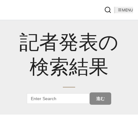
MENU
記者発表の
検索結果
進む