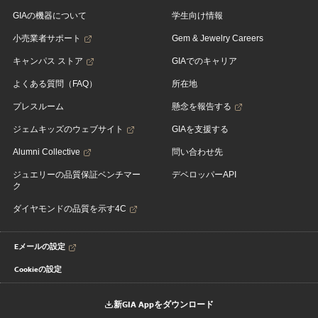
GIAの機器について
学生向け情報
小売業者サポート
Gem & Jewelry Careers
キャンパス ストア
GIAでのキャリア
よくある質問（FAQ）
所在地
プレスルーム
懸念を報告する
ジェムキッズのウェブサイト
GIAを支援する
Alumni Collective
問い合わせ先
ジュエリーの品質保証ベンチマー
デベロッパーAPI
ク
ダイヤモンドの品質を示す4C
Eメールの設定
Cookieの設定
新GIA Appをダウンロード