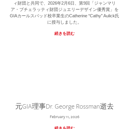
ィ財団と共同で、2026年2月6日、第9回「ジャンマリ
ア・ブチェラッティ財団ジュエリーデザイン優秀賞」を
GIAカールスバッド校卒業生のCatherine “Cathy” Aulick氏
に授与しました。
続きを読む
元GIA理事Dr. George Rossman逝去
February 11, 2026
続きを読む