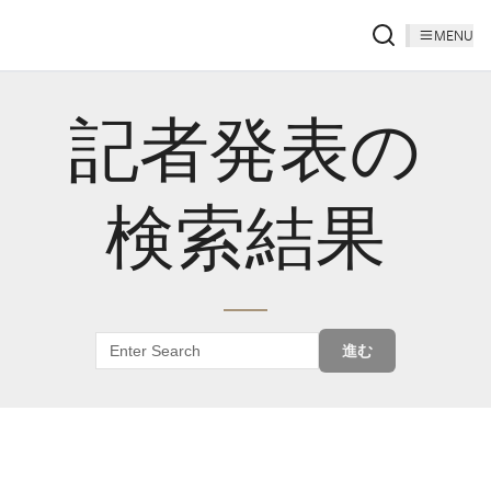
MENU
記者発表の
検索結果
進む