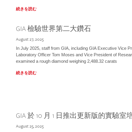
続きを読む
GIA 檢驗世界第二大鑽石
August 27, 2025
In July 2025, staff from GIA, including GIA Executive Vice 
Laboratory Officer Tom Moses and Vice President of Rese
examined a rough diamond weighing 2,488.32 carats
続きを読む
GIA 於 10 月 1 日推出更新版的實驗
August 25, 2025