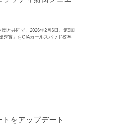
と共同で、2026年2月6日、第9回
秀賞」をGIAカールスバッド校卒
ートをアップデート