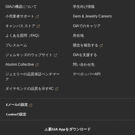
GIAの機器について
学生向け情報
小売業者サポート
Gem & Jewelry Careers
キャンパス ストア
GIAでのキャリア
よくある質問（FAQ）
所在地
プレスルーム
懸念を報告する
ジェムキッズのウェブサイト
GIAを支援する
Alumni Collective
問い合わせ先
ジュエリーの品質保証ベンチマー
デベロッパーAPI
ク
ダイヤモンドの品質を示す4C
Eメールの設定
Cookieの設定
新GIA Appをダウンロード