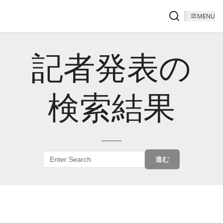
MENU
記者発表の
検索結果
進む