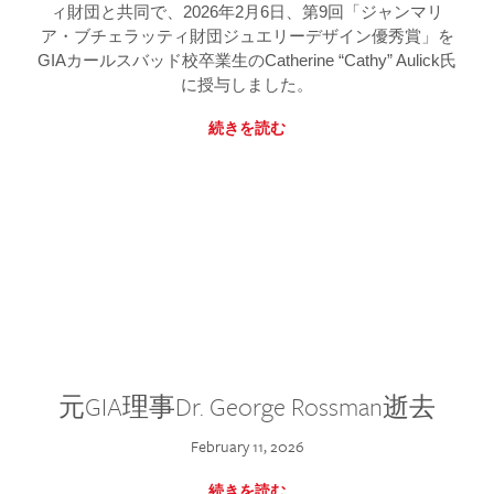
ィ財団と共同で、2026年2月6日、第9回「ジャンマリ
ア・ブチェラッティ財団ジュエリーデザイン優秀賞」を
GIAカールスバッド校卒業生のCatherine “Cathy” Aulick氏
に授与しました。
続きを読む
元GIA理事Dr. George Rossman逝去
February 11, 2026
続きを読む