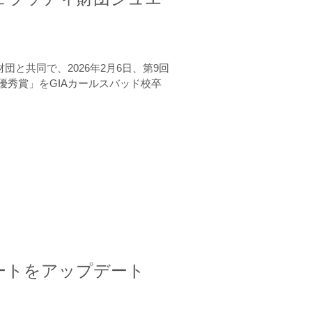
と共同で、2026年2月6日、第9回
秀賞」をGIAカールスバッド校卒
ートをアップデート