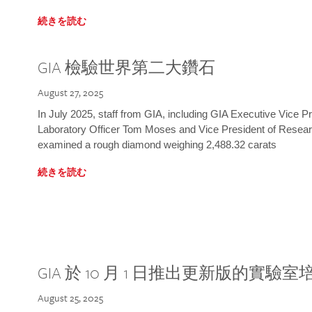
続きを読む
GIA 檢驗世界第二大鑽石
August 27, 2025
In July 2025, staff from GIA, including GIA Executive Vice 
Laboratory Officer Tom Moses and Vice President of Rese
examined a rough diamond weighing 2,488.32 carats
続きを読む
GIA 於 10 月 1 日推出更新版的實驗
August 25, 2025