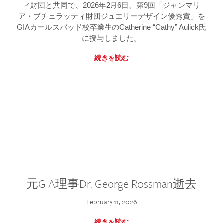
ィ財団と共同で、2026年2月6日、第9回「ジャンマリ
ア・ブチェラッティ財団ジュエリーデザイン優秀賞」を
GIAカールスバッド校卒業生のCatherine “Cathy” Aulick氏
に授与しました。
続きを読む
元GIA理事Dr. George Rossman逝去
February 11, 2026
続きを読む