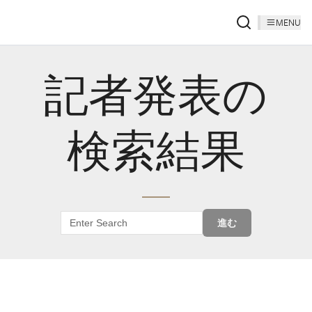
MENU
記者発表の
検索結果
進む