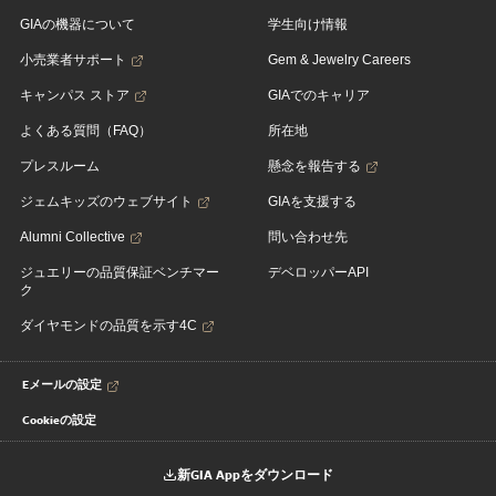
GIAの機器について
学生向け情報
小売業者サポート
Gem & Jewelry Careers
キャンパス ストア
GIAでのキャリア
よくある質問（FAQ）
所在地
プレスルーム
懸念を報告する
ジェムキッズのウェブサイト
GIAを支援する
Alumni Collective
問い合わせ先
ジュエリーの品質保証ベンチマー
デベロッパーAPI
ク
ダイヤモンドの品質を示す4C
Eメールの設定
Cookieの設定
新GIA Appをダウンロード