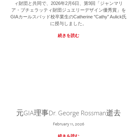
ィ財団と共同で、2026年2月6日、第9回「ジャンマリ
ア・ブチェラッティ財団ジュエリーデザイン優秀賞」を
GIAカールスバッド校卒業生のCatherine “Cathy” Aulick氏
に授与しました。
続きを読む
元GIA理事Dr. George Rossman逝去
February 11, 2026
続きを読む