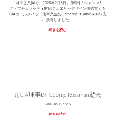
ィ財団と共同で、2026年2月6日、第9回「ジャンマリ
ア・ブチェラッティ財団ジュエリーデザイン優秀賞」を
GIAカールスバッド校卒業生のCatherine “Cathy” Aulick氏
に授与しました。
続きを読む
元GIA理事Dr. George Rossman逝去
February 11, 2026
続きを読む