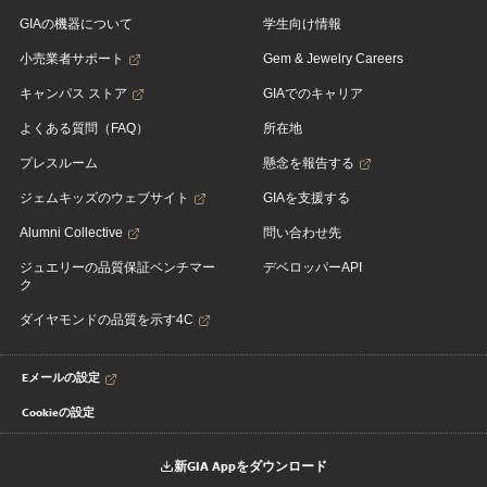
GIAの機器について
学生向け情報
小売業者サポート
Gem & Jewelry Careers
キャンパス ストア
GIAでのキャリア
よくある質問（FAQ）
所在地
プレスルーム
懸念を報告する
ジェムキッズのウェブサイト
GIAを支援する
Alumni Collective
問い合わせ先
ジュエリーの品質保証ベンチマー
デベロッパーAPI
ク
ダイヤモンドの品質を示す4C
Eメールの設定
Cookieの設定
新GIA Appをダウンロード