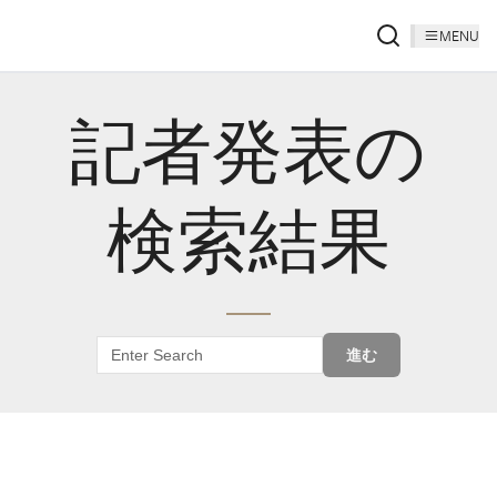
MENU
記者発表の
検索結果
進む