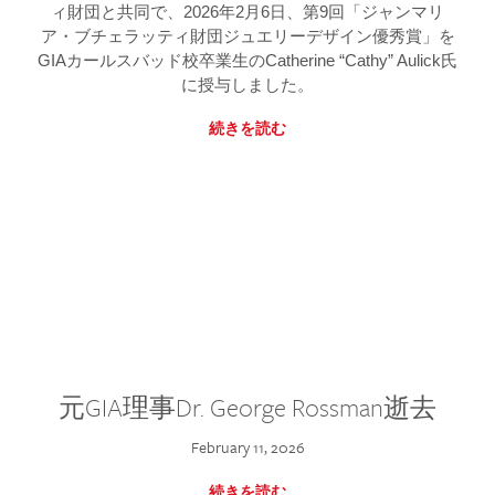
ィ財団と共同で、2026年2月6日、第9回「ジャンマリ
ア・ブチェラッティ財団ジュエリーデザイン優秀賞」を
GIAカールスバッド校卒業生のCatherine “Cathy” Aulick氏
に授与しました。
続きを読む
元GIA理事Dr. George Rossman逝去
February 11, 2026
続きを読む