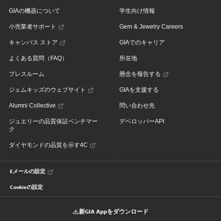
GIAの機器について
学生向け情報
小売業者サポート
Gem & Jewelry Careers
キャンパス ストア
GIAでのキャリア
よくある質問（FAQ）
所在地
プレスルーム
懸念を報告する
ジェムキッズのウェブサイト
GIAを支援する
Alumni Collective
問い合わせ先
ジュエリーの品質保証ベンチマー
デベロッパーAPI
ク
ダイヤモンドの品質を示す4C
Eメールの設定
Cookieの設定
新GIA Appをダウンロード