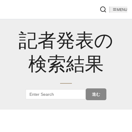
MENU
記者発表の
検索結果
進む