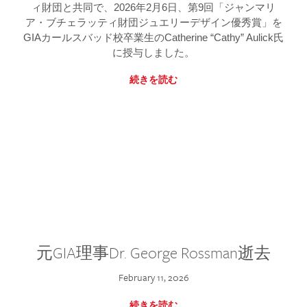
ィ財団と共同で、2026年2月6日、第9回「ジャンマリ
ア・ブチェラッティ財団ジュエリーデザイン優秀賞」を
GIAカールスバッド校卒業生のCatherine “Cathy” Aulick氏
に授与しました。
続きを読む
元GIA理事Dr. George Rossman逝去
February 11, 2026
続きを読む