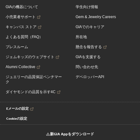
GIAの機器について
学生向け情報
小売業者サポート
Gem & Jewelry Careers
キャンパス ストア
GIAでのキャリア
よくある質問（FAQ）
所在地
プレスルーム
懸念を報告する
ジェムキッズのウェブサイト
GIAを支援する
Alumni Collective
問い合わせ先
ジュエリーの品質保証ベンチマー
デベロッパーAPI
ク
ダイヤモンドの品質を示す4C
Eメールの設定
Cookieの設定
新GIA Appをダウンロード