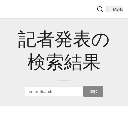
MENU
記者発表の
検索結果
進む