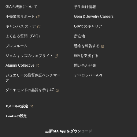
GIAの機器について
学生向け情報
小売業者サポート
Gem & Jewelry Careers
キャンパス ストア
GIAでのキャリア
よくある質問（FAQ）
所在地
プレスルーム
懸念を報告する
ジェムキッズのウェブサイト
GIAを支援する
Alumni Collective
問い合わせ先
ジュエリーの品質保証ベンチマー
デベロッパーAPI
ク
ダイヤモンドの品質を示す4C
Eメールの設定
Cookieの設定
新GIA Appをダウンロード