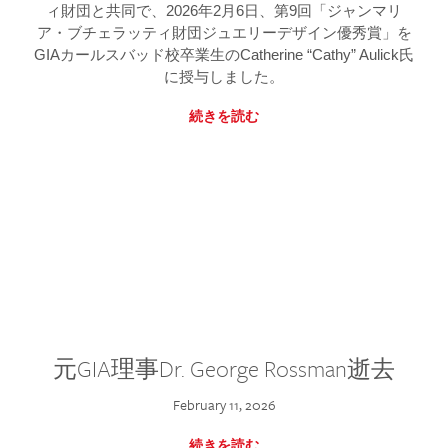
ィ財団と共同で、2026年2月6日、第9回「ジャンマリ
ア・ブチェラッティ財団ジュエリーデザイン優秀賞」を
GIAカールスバッド校卒業生のCatherine “Cathy” Aulick氏
に授与しました。
続きを読む
元GIA理事Dr. George Rossman逝去
February 11, 2026
続きを読む