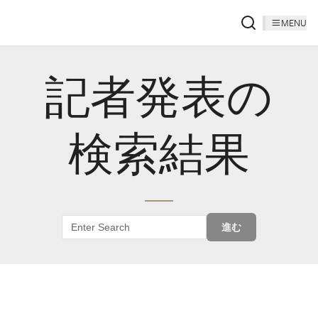
MENU
記者発表の
検索結果
進む