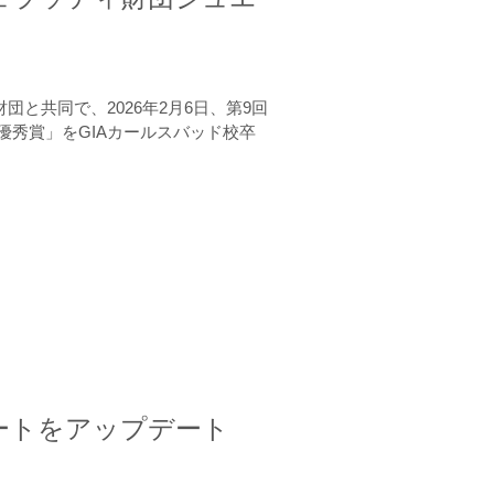
と共同で、2026年2月6日、第9回
秀賞」をGIAカールスバッド校卒
ートをアップデート