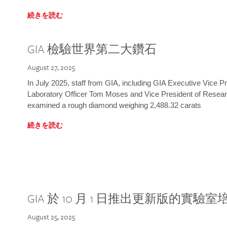
続きを読む
GIA 檢驗世界第二大鑽石
August 27, 2025
In July 2025, staff from GIA, including GIA Executive Vice 
Laboratory Officer Tom Moses and Vice President of Rese
examined a rough diamond weighing 2,488.32 carats
続きを読む
GIA 於 10 月 1 日推出更新版的實驗
August 25, 2025