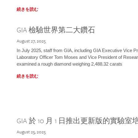
続きを読む
GIA 檢驗世界第二大鑽石
August 27, 2025
In July 2025, staff from GIA, including GIA Executive Vice 
Laboratory Officer Tom Moses and Vice President of Rese
examined a rough diamond weighing 2,488.32 carats
続きを読む
GIA 於 10 月 1 日推出更新版的實驗
August 25, 2025