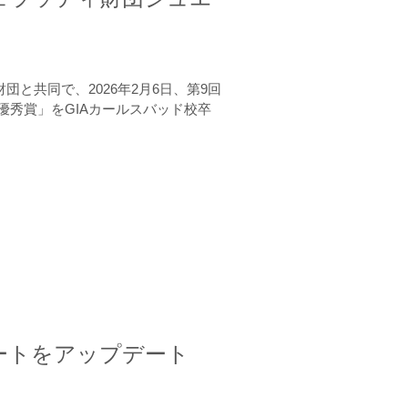
と共同で、2026年2月6日、第9回
秀賞」をGIAカールスバッド校卒
ートをアップデート