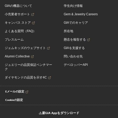
GIAの機器について
学生向け情報
小売業者サポート
Gem & Jewelry Careers
キャンパス ストア
GIAでのキャリア
よくある質問（FAQ）
所在地
プレスルーム
懸念を報告する
ジェムキッズのウェブサイト
GIAを支援する
Alumni Collective
問い合わせ先
ジュエリーの品質保証ベンチマー
デベロッパーAPI
ク
ダイヤモンドの品質を示す4C
Eメールの設定
Cookieの設定
新GIA Appをダウンロード