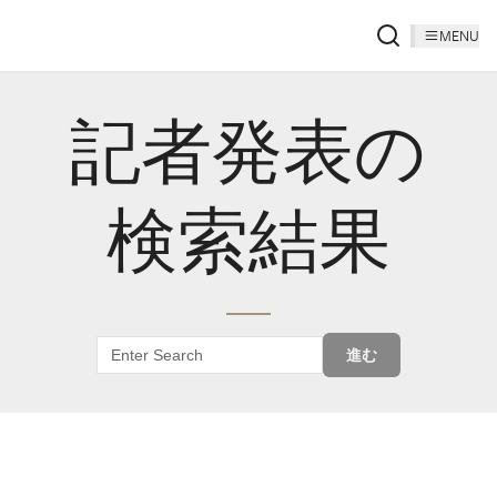
MENU
記者発表の
検索結果
進む