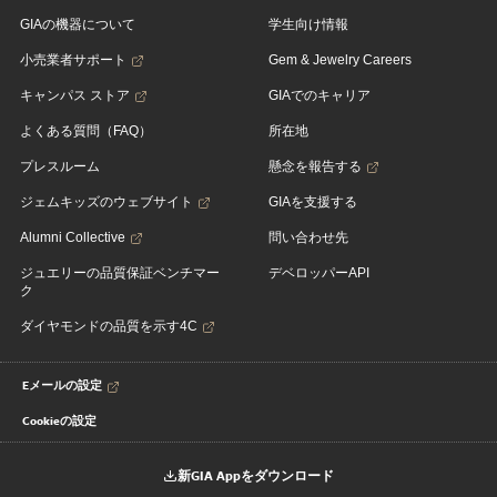
GIAの機器について
学生向け情報
小売業者サポート
Gem & Jewelry Careers
キャンパス ストア
GIAでのキャリア
よくある質問（FAQ）
所在地
プレスルーム
懸念を報告する
ジェムキッズのウェブサイト
GIAを支援する
Alumni Collective
問い合わせ先
ジュエリーの品質保証ベンチマー
デベロッパーAPI
ク
ダイヤモンドの品質を示す4C
Eメールの設定
Cookieの設定
新GIA Appをダウンロード