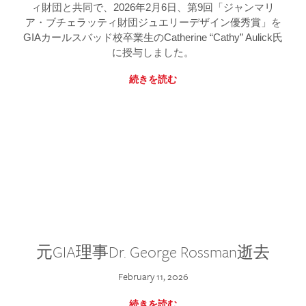
ィ財団と共同で、2026年2月6日、第9回「ジャンマリ
ア・ブチェラッティ財団ジュエリーデザイン優秀賞」を
GIAカールスバッド校卒業生のCatherine “Cathy” Aulick氏
に授与しました。
続きを読む
元GIA理事Dr. George Rossman逝去
February 11, 2026
続きを読む