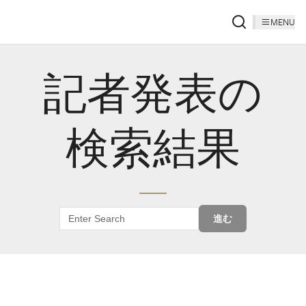
MENU
記者発表の
検索結果
進む