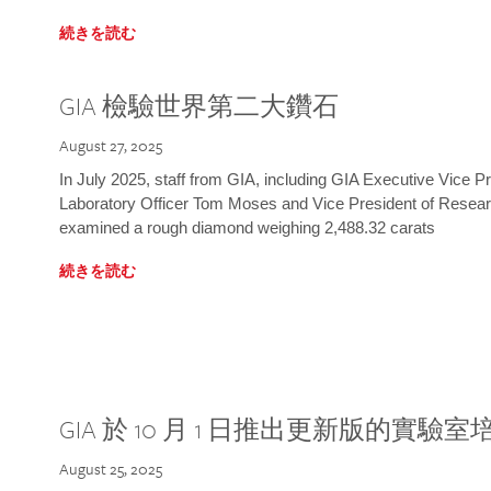
続きを読む
GIA 檢驗世界第二大鑽石
August 27, 2025
In July 2025, staff from GIA, including GIA Executive Vice 
Laboratory Officer Tom Moses and Vice President of Rese
examined a rough diamond weighing 2,488.32 carats
続きを読む
GIA 於 10 月 1 日推出更新版的實驗
August 25, 2025