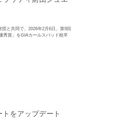
と共同で、2026年2月6日、第9回
秀賞」をGIAカールスバッド校卒
ートをアップデート