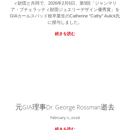
ィ財団と共同で、2026年2月6日、第9回「ジャンマリ
ア・ブチェラッティ財団ジュエリーデザイン優秀賞」を
GIAカールスバッド校卒業生のCatherine “Cathy” Aulick氏
に授与しました。
続きを読む
元GIA理事Dr. George Rossman逝去
February 11, 2026
続きを読む