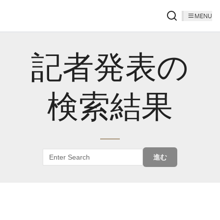
MENU
記者発表の
検索結果
進む