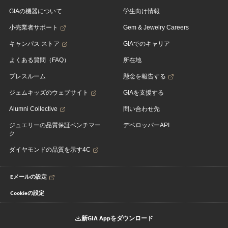
GIAの機器について
学生向け情報
小売業者サポート
Gem & Jewelry Careers
キャンパス ストア
GIAでのキャリア
よくある質問（FAQ）
所在地
プレスルーム
懸念を報告する
ジェムキッズのウェブサイト
GIAを支援する
Alumni Collective
問い合わせ先
ジュエリーの品質保証ベンチマー
デベロッパーAPI
ク
ダイヤモンドの品質を示す4C
Eメールの設定
Cookieの設定
新GIA Appをダウンロード