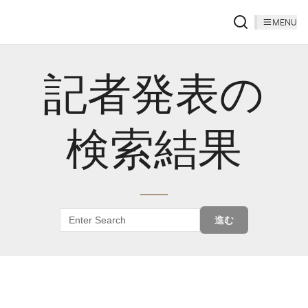
MENU
記者発表の
検索結果
進む