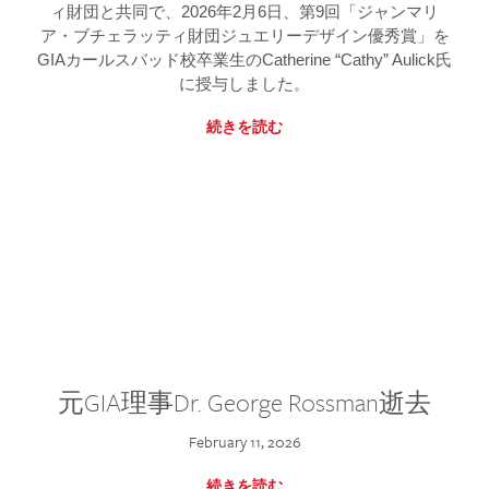
ィ財団と共同で、2026年2月6日、第9回「ジャンマリ
ア・ブチェラッティ財団ジュエリーデザイン優秀賞」を
GIAカールスバッド校卒業生のCatherine “Cathy” Aulick氏
に授与しました。
続きを読む
元GIA理事Dr. George Rossman逝去
February 11, 2026
続きを読む