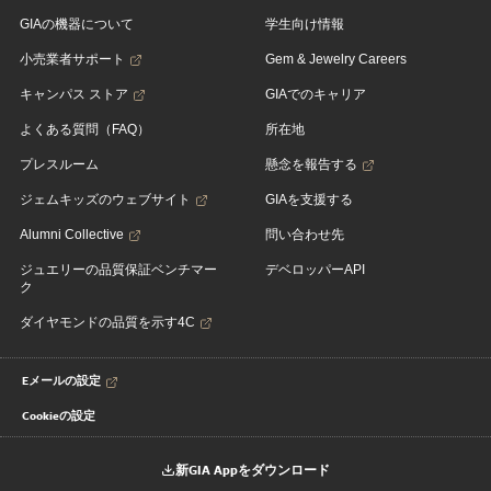
GIAの機器について
学生向け情報
小売業者サポート
Gem & Jewelry Careers
キャンパス ストア
GIAでのキャリア
よくある質問（FAQ）
所在地
プレスルーム
懸念を報告する
ジェムキッズのウェブサイト
GIAを支援する
Alumni Collective
問い合わせ先
ジュエリーの品質保証ベンチマー
デベロッパーAPI
ク
ダイヤモンドの品質を示す4C
Eメールの設定
Cookieの設定
新GIA Appをダウンロード