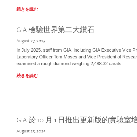
続きを読む
GIA 檢驗世界第二大鑽石
August 27, 2025
In July 2025, staff from GIA, including GIA Executive Vice 
Laboratory Officer Tom Moses and Vice President of Rese
examined a rough diamond weighing 2,488.32 carats
続きを読む
GIA 於 10 月 1 日推出更新版的實驗
August 25, 2025