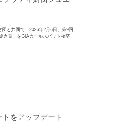
と共同で、2026年2月6日、第9回
秀賞」をGIAカールスバッド校卒
ートをアップデート