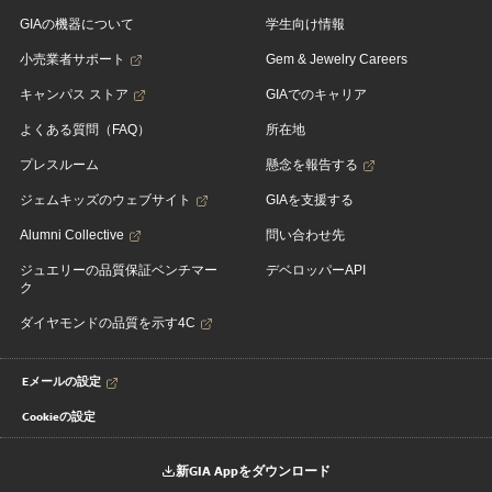
GIAの機器について
学生向け情報
小売業者サポート
Gem & Jewelry Careers
キャンパス ストア
GIAでのキャリア
よくある質問（FAQ）
所在地
プレスルーム
懸念を報告する
ジェムキッズのウェブサイト
GIAを支援する
Alumni Collective
問い合わせ先
ジュエリーの品質保証ベンチマー
デベロッパーAPI
ク
ダイヤモンドの品質を示す4C
Eメールの設定
Cookieの設定
新GIA Appをダウンロード