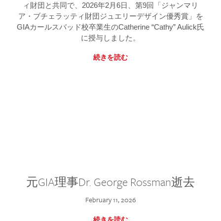
ィ財団と共同で、2026年2月6日、第9回「ジャンマリ
ア・ブチェラッティ財団ジュエリーデザイン優秀賞」を
GIAカールスバッド校卒業生のCatherine “Cathy” Aulick氏
に授与しました。
続きを読む
元GIA理事Dr. George Rossman逝去
February 11, 2026
続きを読む