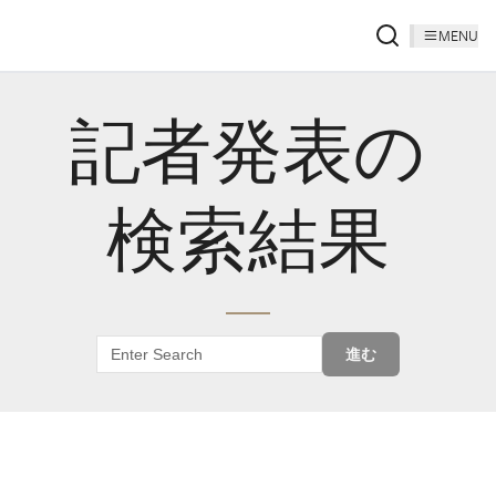
MENU
記者発表の
検索結果
進む