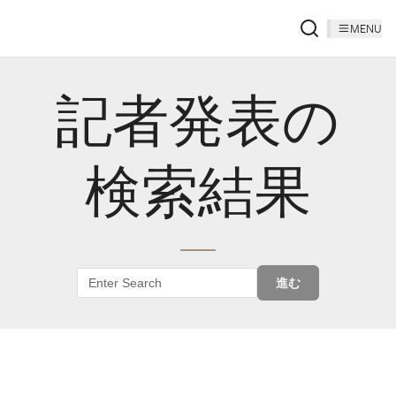
MENU
記者発表の
検索結果
進む