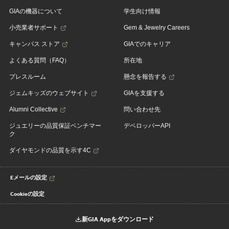
GIAの機器について
学生向け情報
小売業者サポート
Gem & Jewelry Careers
キャンパス ストア
GIAでのキャリア
よくある質問（FAQ）
所在地
プレスルーム
懸念を報告する
ジェムキッズのウェブサイト
GIAを支援する
Alumni Collective
問い合わせ先
ジュエリーの品質保証ベンチマー
デベロッパーAPI
ク
ダイヤモンドの品質を示す4C
Eメールの設定
Cookieの設定
新GIA Appをダウンロード