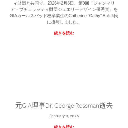
ィ財団と共同で、2026年2月6日、第9回「ジャンマリ
ア・ブチェラッティ財団ジュエリーデザイン優秀賞」を
GIAカールスバッド校卒業生のCatherine “Cathy” Aulick氏
に授与しました。
続きを読む
元GIA理事Dr. George Rossman逝去
February 11, 2026
続きを読む