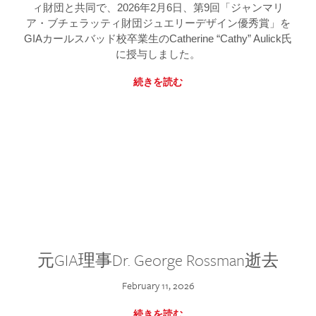
ィ財団と共同で、2026年2月6日、第9回「ジャンマリ
ア・ブチェラッティ財団ジュエリーデザイン優秀賞」を
GIAカールスバッド校卒業生のCatherine “Cathy” Aulick氏
に授与しました。
続きを読む
元GIA理事Dr. George Rossman逝去
February 11, 2026
続きを読む