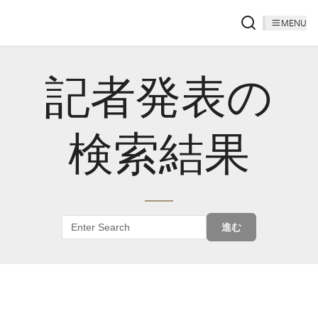
MENU
記者発表の
検索結果
進む