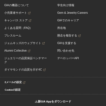
GIAの機器について
学生向け情報
小売業者サポート
Gem & Jewelry Careers
キャンパス ストア
GIAでのキャリア
よくある質問（FAQ）
所在地
プレスルーム
懸念を報告する
ジェムキッズのウェブサイト
GIAを支援する
Alumni Collective
問い合わせ先
ジュエリーの品質保証ベンチマー
デベロッパーAPI
ク
ダイヤモンドの品質を示す4C
Eメールの設定
Cookieの設定
新GIA Appをダウンロード