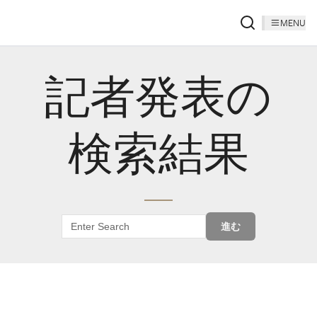
MENU
記者発表の
検索結果
進む