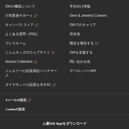
GIAの機器について
学生向け情報
小売業者サポート
Gem & Jewelry Careers
キャンパス ストア
GIAでのキャリア
よくある質問（FAQ）
所在地
プレスルーム
懸念を報告する
ジェムキッズのウェブサイト
GIAを支援する
Alumni Collective
問い合わせ先
ジュエリーの品質保証ベンチマー
デベロッパーAPI
ク
ダイヤモンドの品質を示す4C
Eメールの設定
Cookieの設定
新GIA Appをダウンロード