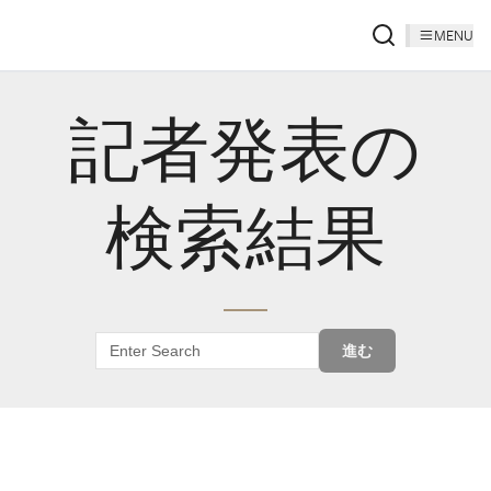
MENU
記者発表の
検索結果
進む