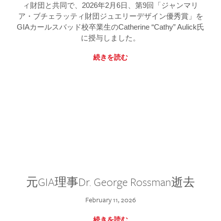
ィ財団と共同で、2026年2月6日、第9回「ジャンマリ
ア・ブチェラッティ財団ジュエリーデザイン優秀賞」を
GIAカールスバッド校卒業生のCatherine “Cathy” Aulick氏
に授与しました。
続きを読む
元GIA理事Dr. George Rossman逝去
February 11, 2026
続きを読む