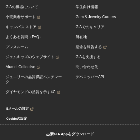
GIAの機器について
学生向け情報
小売業者サポート
Gem & Jewelry Careers
キャンパス ストア
GIAでのキャリア
よくある質問（FAQ）
所在地
プレスルーム
懸念を報告する
ジェムキッズのウェブサイト
GIAを支援する
Alumni Collective
問い合わせ先
ジュエリーの品質保証ベンチマー
デベロッパーAPI
ク
ダイヤモンドの品質を示す4C
Eメールの設定
Cookieの設定
新GIA Appをダウンロード