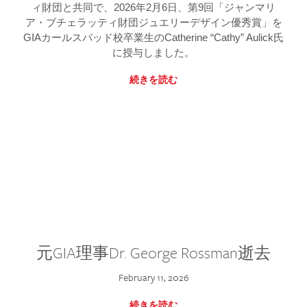
ィ財団と共同で、2026年2月6日、第9回「ジャンマリ
ア・ブチェラッティ財団ジュエリーデザイン優秀賞」を
GIAカールスバッド校卒業生のCatherine “Cathy” Aulick氏
に授与しました。
続きを読む
元GIA理事Dr. George Rossman逝去
February 11, 2026
続きを読む