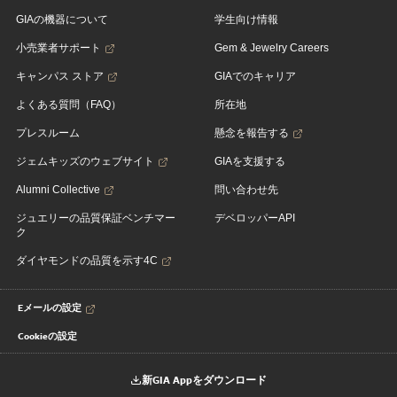
GIAの機器について
学生向け情報
小売業者サポート
Gem & Jewelry Careers
キャンパス ストア
GIAでのキャリア
よくある質問（FAQ）
所在地
プレスルーム
懸念を報告する
ジェムキッズのウェブサイト
GIAを支援する
Alumni Collective
問い合わせ先
ジュエリーの品質保証ベンチマー
デベロッパーAPI
ク
ダイヤモンドの品質を示す4C
Eメールの設定
Cookieの設定
新GIA Appをダウンロード