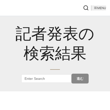
MENU
記者発表の
検索結果
進む