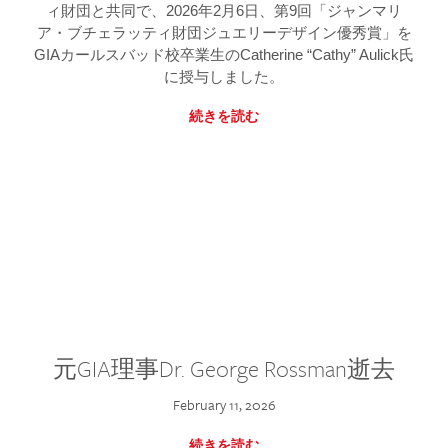
ィ財団と共同で、2026年2月6日、第9回「ジャンマリ
ア・ブチェラッティ財団ジュエリーデザイン優秀賞」を
GIAカールスバッド校卒業生のCatherine “Cathy” Aulick氏
に授与しました。
続きを読む
元GIA理事Dr. George Rossman逝去
February 11, 2026
続きを読む