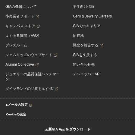
GIAの機器について
学生向け情報
小売業者サポート
Gem & Jewelry Careers
キャンパス ストア
GIAでのキャリア
よくある質問（FAQ）
所在地
プレスルーム
懸念を報告する
ジェムキッズのウェブサイト
GIAを支援する
Alumni Collective
問い合わせ先
ジュエリーの品質保証ベンチマー
デベロッパーAPI
ク
ダイヤモンドの品質を示す4C
Eメールの設定
Cookieの設定
新GIA Appをダウンロード