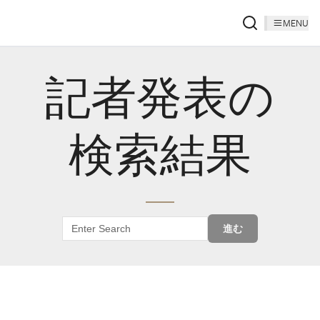
MENU
記者発表の
検索結果
進む