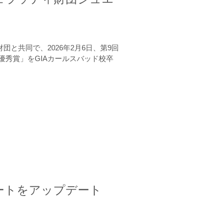
と共同で、2026年2月6日、第9回
秀賞」をGIAカールスバッド校卒
ートをアップデート