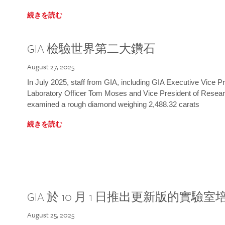
続きを読む
GIA 檢驗世界第二大鑽石
August 27, 2025
In July 2025, staff from GIA, including GIA Executive Vice 
Laboratory Officer Tom Moses and Vice President of Rese
examined a rough diamond weighing 2,488.32 carats
続きを読む
GIA 於 10 月 1 日推出更新版的實驗
August 25, 2025