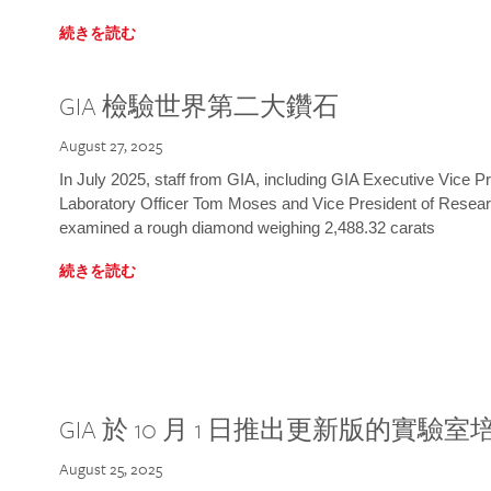
続きを読む
GIA 檢驗世界第二大鑽石
August 27, 2025
In July 2025, staff from GIA, including GIA Executive Vice 
Laboratory Officer Tom Moses and Vice President of Rese
examined a rough diamond weighing 2,488.32 carats
続きを読む
GIA 於 10 月 1 日推出更新版的實驗
August 25, 2025