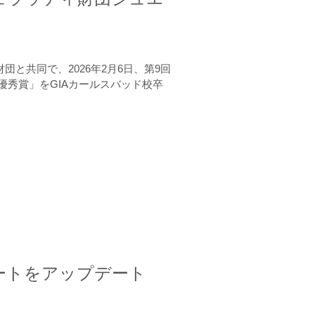
と共同で、2026年2月6日、第9回
秀賞」をGIAカールスバッド校卒
ートをアップデート