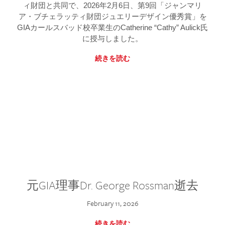
ィ財団と共同で、2026年2月6日、第9回「ジャンマリ
ア・ブチェラッティ財団ジュエリーデザイン優秀賞」を
GIAカールスバッド校卒業生のCatherine “Cathy” Aulick氏
に授与しました。
続きを読む
元GIA理事Dr. George Rossman逝去
February 11, 2026
続きを読む