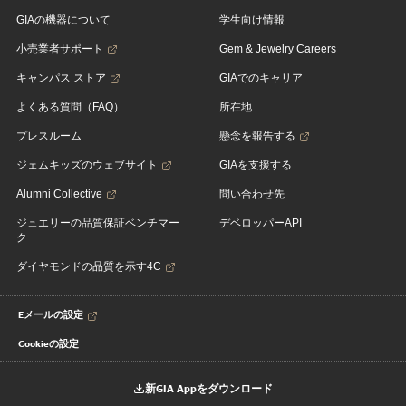
GIAの機器について
学生向け情報
小売業者サポート
Gem & Jewelry Careers
キャンパス ストア
GIAでのキャリア
よくある質問（FAQ）
所在地
プレスルーム
懸念を報告する
ジェムキッズのウェブサイト
GIAを支援する
Alumni Collective
問い合わせ先
ジュエリーの品質保証ベンチマー
デベロッパーAPI
ク
ダイヤモンドの品質を示す4C
Eメールの設定
Cookieの設定
新GIA Appをダウンロード