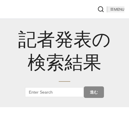
MENU
記者発表の
検索結果
進む