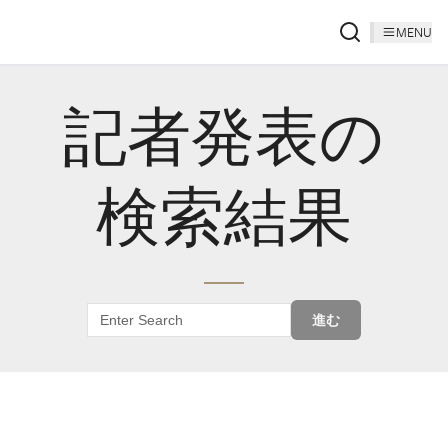
MENU
記者発表の
検索結果
進む