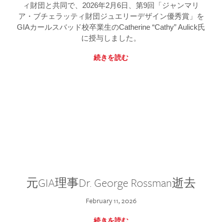
ィ財団と共同で、2026年2月6日、第9回「ジャンマリ
ア・ブチェラッティ財団ジュエリーデザイン優秀賞」を
GIAカールスバッド校卒業生のCatherine “Cathy” Aulick氏
に授与しました。
続きを読む
元GIA理事Dr. George Rossman逝去
February 11, 2026
続きを読む