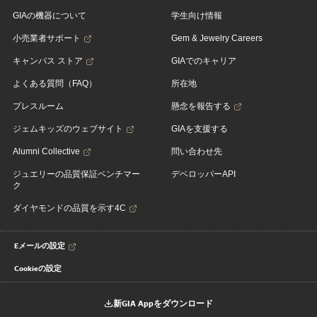
GIAの機器について
学生向け情報
小売業者サポート
Gem & Jewelry Careers
キャンパス ストア
GIAでのキャリア
よくある質問（FAQ）
所在地
プレスルーム
懸念を報告する
ジェムキッズのウェブサイト
GIAを支援する
Alumni Collective
問い合わせ先
ジュエリーの品質保証ベンチマー
デベロッパーAPI
ク
ダイヤモンドの品質を示す4C
Eメールの設定
Cookieの設定
新GIA Appをダウンロード