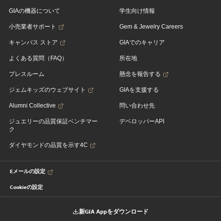
GIAの機器について
学生向け情報
小売業者サポート
Gem & Jewelry Careers
キャンパス ストア
GIAでのキャリア
よくある質問（FAQ）
所在地
プレスルーム
懸念を報告する
ジェムキッズのウェブサイト
GIAを支援する
Alumni Collective
問い合わせ先
ジュエリーの品質保証ベンチマー
デベロッパーAPI
ク
ダイヤモンドの品質を示す4C
Eメールの設定
Cookieの設定
新GIA Appをダウンロード