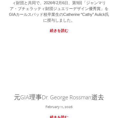
ィ財団と共同で、2026年2月6日、第9回「ジャンマリ
ア・ブチェラッティ財団ジュエリーデザイン優秀賞」を
GIAカールスバッド校卒業生のCatherine “Cathy” Aulick氏
に授与しました。
続きを読む
元GIA理事Dr. George Rossman逝去
February 11, 2026
続きを読む