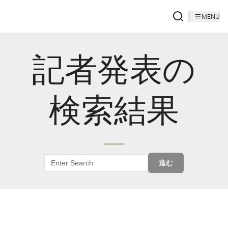
MENU
記者発表の
検索結果
進む