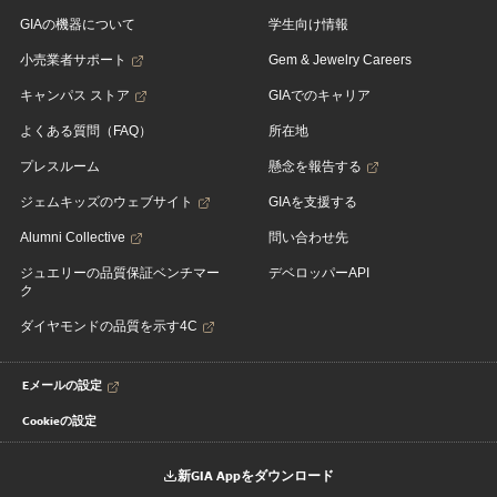
GIAの機器について
学生向け情報
小売業者サポート
Gem & Jewelry Careers
キャンパス ストア
GIAでのキャリア
よくある質問（FAQ）
所在地
プレスルーム
懸念を報告する
ジェムキッズのウェブサイト
GIAを支援する
Alumni Collective
問い合わせ先
ジュエリーの品質保証ベンチマー
デベロッパーAPI
ク
ダイヤモンドの品質を示す4C
Eメールの設定
Cookieの設定
新GIA Appをダウンロード