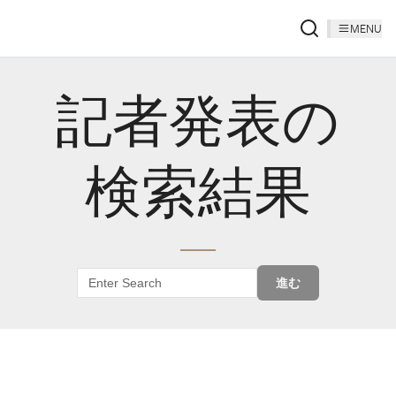
MENU
記者発表の
検索結果
進む