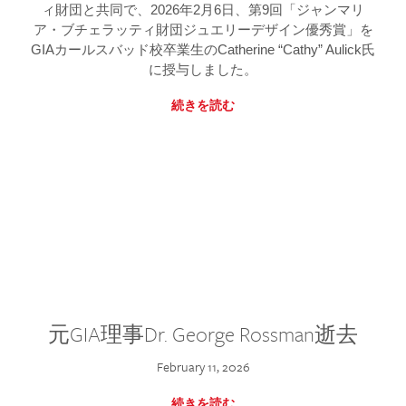
ィ財団と共同で、2026年2月6日、第9回「ジャンマリ
ア・ブチェラッティ財団ジュエリーデザイン優秀賞」を
GIAカールスバッド校卒業生のCatherine “Cathy” Aulick氏
に授与しました。
続きを読む
元GIA理事Dr. George Rossman逝去
February 11, 2026
続きを読む