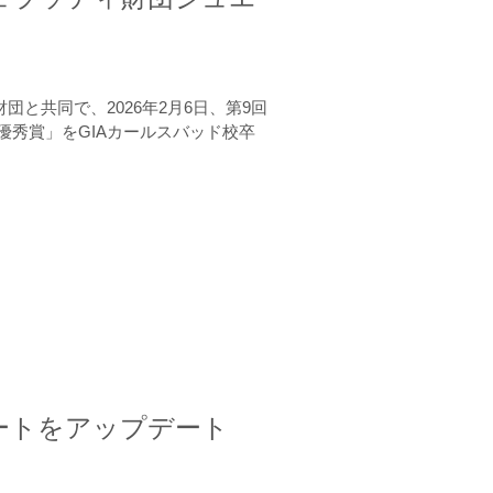
と共同で、2026年2月6日、第9回
秀賞」をGIAカールスバッド校卒
ートをアップデート