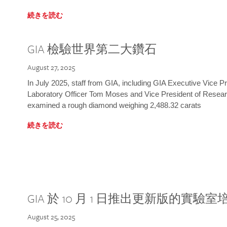
続きを読む
GIA 檢驗世界第二大鑽石
August 27, 2025
In July 2025, staff from GIA, including GIA Executive Vice 
Laboratory Officer Tom Moses and Vice President of Rese
examined a rough diamond weighing 2,488.32 carats
続きを読む
GIA 於 10 月 1 日推出更新版的實驗
August 25, 2025