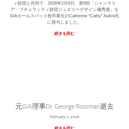
ィ財団と共同で、2026年2月6日、第9回「ジャンマリ
ア・ブチェラッティ財団ジュエリーデザイン優秀賞」を
GIAカールスバッド校卒業生のCatherine “Cathy” Aulick氏
に授与しました。
続きを読む
元GIA理事Dr. George Rossman逝去
February 11, 2026
続きを読む