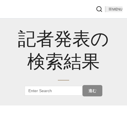
MENU
記者発表の
検索結果
進む