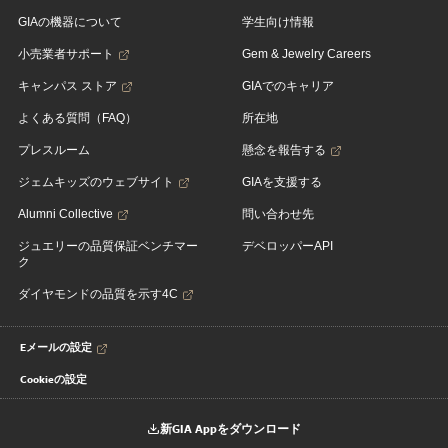
GIAの機器について
学生向け情報
小売業者サポート
Gem & Jewelry Careers
キャンパス ストア
GIAでのキャリア
よくある質問（FAQ）
所在地
プレスルーム
懸念を報告する
ジェムキッズのウェブサイト
GIAを支援する
Alumni Collective
問い合わせ先
ジュエリーの品質保証ベンチマー
デベロッパーAPI
ク
ダイヤモンドの品質を示す4C
Eメールの設定
Cookieの設定
新GIA Appをダウンロード