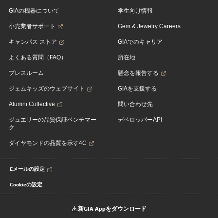
GIAの機器について
学生向け情報
小売業者サポート
Gem & Jewelry Careers
キャンパス ストア
GIAでのキャリア
よくある質問（FAQ）
所在地
プレスルーム
懸念を報告する
ジェムキッズのウェブサイト
GIAを支援する
Alumni Collective
問い合わせ先
ジュエリーの品質保証ベンチマー
デベロッパーAPI
ク
ダイヤモンドの品質を示す4C
Eメールの設定
Cookieの設定
新GIA Appをダウンロード