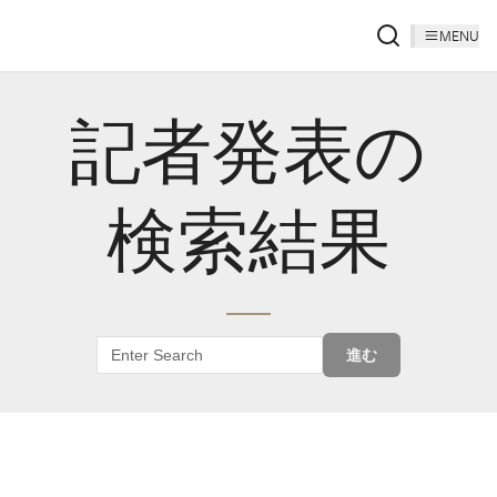
MENU
記者発表の
検索結果
進む