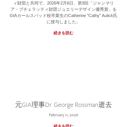
ィ財団と共同で、2026年2月6日、第9回「ジャンマリ
ア・ブチェラッティ財団ジュエリーデザイン優秀賞」を
GIAカールスバッド校卒業生のCatherine “Cathy” Aulick氏
に授与しました。
続きを読む
元GIA理事Dr. George Rossman逝去
February 11, 2026
続きを読む