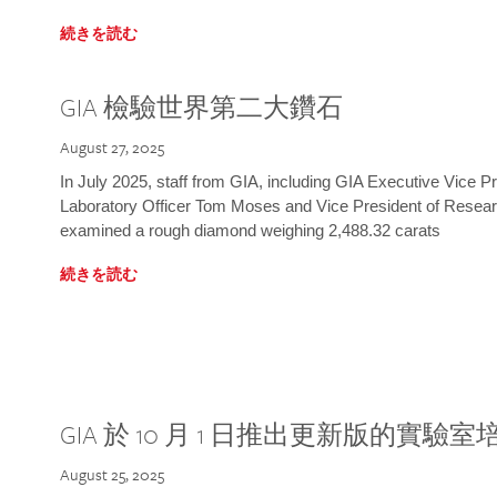
続きを読む
GIA 檢驗世界第二大鑽石
August 27, 2025
In July 2025, staff from GIA, including GIA Executive Vice 
Laboratory Officer Tom Moses and Vice President of Rese
examined a rough diamond weighing 2,488.32 carats
続きを読む
GIA 於 10 月 1 日推出更新版的實驗
August 25, 2025