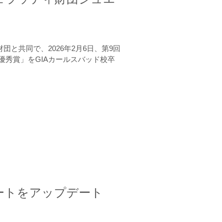
と共同で、2026年2月6日、第9回
秀賞」をGIAカールスバッド校卒
ートをアップデート